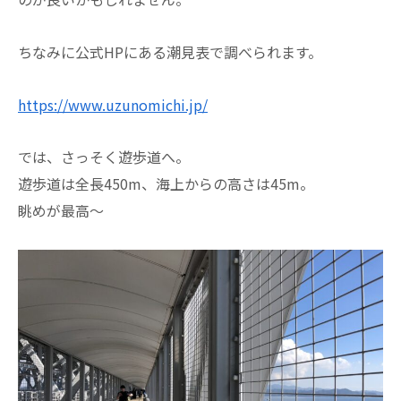
ちなみに公式HPにある潮見表で調べられます。
https://www.uzunomichi.jp/
では、さっそく遊歩道へ。
遊歩道は全長450m、海上からの高さは45m。
眺めが最高～