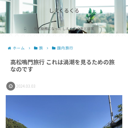
しえくるくる
在宅勤務になった しえくる の旅と日常
ホーム
旅
国内旅行
高松鳴門旅行 これは渦潮を見るための旅
なのです
2024.03.03