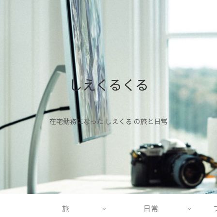
しえくるくる
在宅勤務になった しえくる の旅と日常
旅
日常