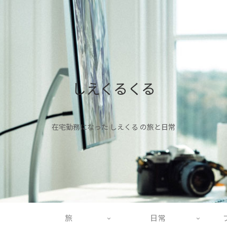
しえくるくる
在宅勤務になった しえくる の旅と日常
旅
日常