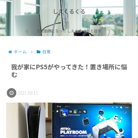
しえくるくる
在宅勤務になった しえくる の旅と日常
ホーム
日常
我が家にPS5がやってきた！置き場所に悩
む
2021.09.11