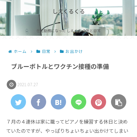
しえくるくる
在宅勤務になった しえくる の旅と日常
ホーム
日常
お出かけ
ブルーボトルとワクチン接種の準備
2021.07.27
７月の４連休は家に籠ってピアノを練習する休日と決め
ていたのですが、やっぱりちょいちょい出かけてしまい