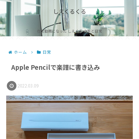
しえくるくる
在宅勤務になった しえくる の旅と日常
ホーム
日常
Apple Pencilで楽譜に書き込み
2022.03.09