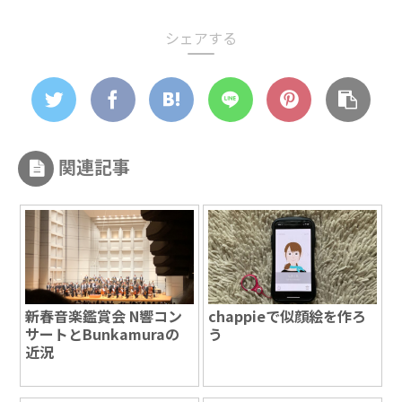
シェアする
関連記事
新春音楽鑑賞会 N響コン
chappieで似顔絵を作ろ
サートとBunkamuraの
う
近況