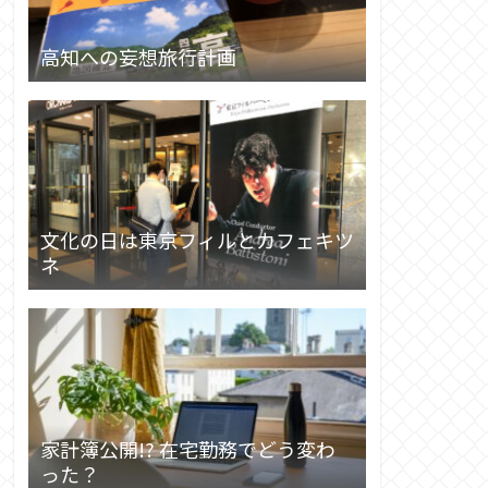
高知への妄想旅行計画
文化の日は東京フィルとカフェキツ
ネ
家計簿公開!? 在宅勤務でどう変わ
った？