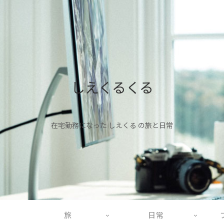
しえくるくる
在宅勤務になった しえくる の旅と日常
旅
日常