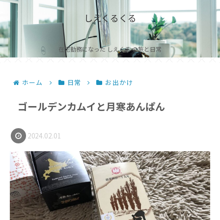
しえくるくる
在宅勤務になった しえくる の旅と日常
ホーム
日常
お出かけ
ゴールデンカムイと月寒あんぱん
2024.02.01