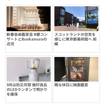
新春音楽鑑賞会 N響コン
スコットランドの空気を
サートとBunkamuraの
感じに東京都美術館へ 前
近況
編
9月は防災月間 無印良品
暇な休日に映画鑑賞
のLEDランタンで明かり
を確保