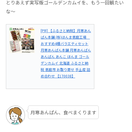
とりあえず実写版ゴールデンカムイを、もう一回観たい
な～
[PR] 【ふるさと納税】月寒あん
ぱん本舗 (株)ほんま恵庭工場
おすすめ4種バラエティセット
月寒あんぱん本舗 月寒あんぱん
あんぱん あんこ ほんま ゴール
デンカムイ 北海道 ふるさと納
税 恵庭市 お取り寄せ 手土産 詰
め合わせ 【170038】
月寒あんぱん、食べまくります