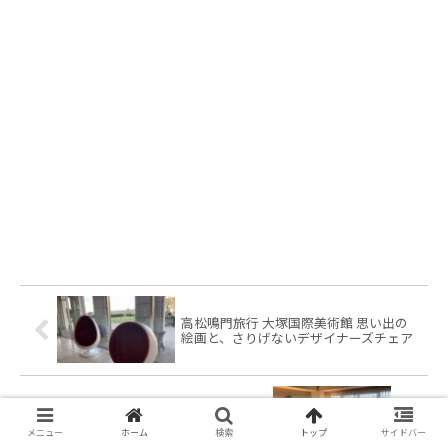
高松鳴門旅行 大塚国際美術館 思い出の
絵画と、さりげないデザイナーズチェア
高松鳴門旅行 2泊目はアオアヲ ナルト
リゾート
メニュー
ホーム
検索
トップ
サイドバー