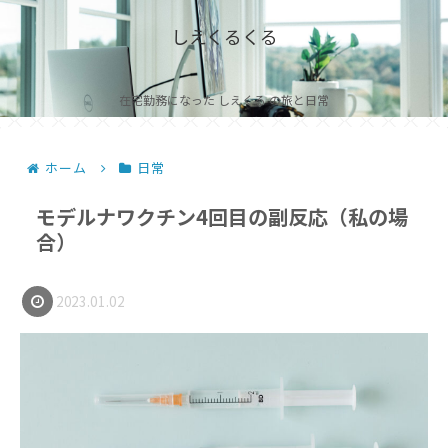
しえくるくる
在宅勤務になった しえくる の旅と日常
ホーム
日常
モデルナワクチン4回目の副反応（私の場
合）
2023.01.02