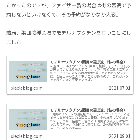
たかったのですが、ファイザー製の場合は街の医院で予
約しないといけなくて、その予約がなかなか大変。
結局、集団接種会場でモデルナワクチンを打つことにし
ました。
モデルナワクチン1回目の副反応（私の場合）
今週はモデルナのワクチン1回目を接種しました。副反応
が思っていたよりも大変で、ようやく普通の生活に戻っ
たところです。副反応は2回目が重いと言われているの
に、１回目からこんな重いことがあるのか、これがいつ
まで続くのかと不安でいっぱい...
siecleblog.com
2021.07.31
モデルナワクチン2回目の副反応（私の場合）
1回目のワクチンの副反応がそこそこ辛かったので、どき
どきしながら受けた２回目の接種。その結果はどうだっ
たでしょうか？結論から言うと１回目より副反応は酷か
ったのですが、心理的には楽でした。2～3日で熱が下が
ること、副反応であ...
siecleblog.com
2021.09.01