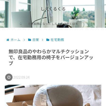
しえくるくる
在宅勤務になった しえくる の旅と日常
ホーム
日常
在宅勤務
無印良品のやわらかマルチクッション
で、在宅勤務用の椅子をバージョンアッ
プ
2022.09.24