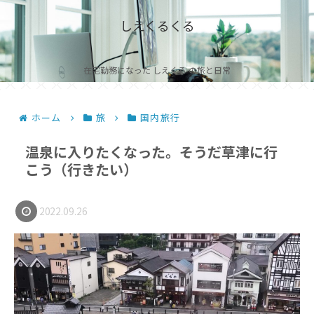
しえくるくる
在宅勤務になった しえくる の旅と日常
ホーム
旅
国内旅行
温泉に入りたくなった。そうだ草津に行
こう（行きたい）
2022.09.26