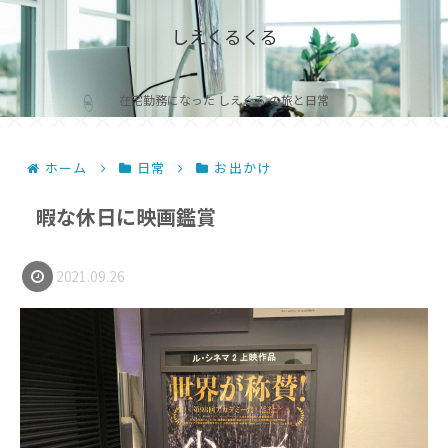
しえくるくる
在宅勤務になった しえくる の旅と日常
ホーム
日常
お出かけ
暇な休日に映画鑑賞
2021.09.26