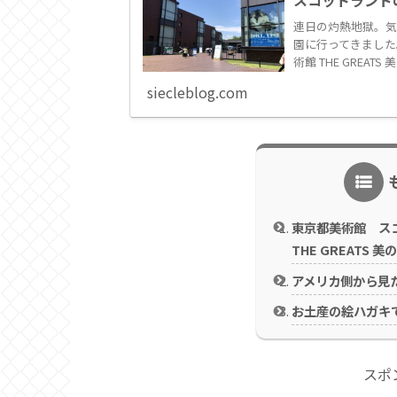
スコットランド
連日の灼熱地獄。気
園に行ってきました
術館 THE GREA
siecleblog.com
東京都美術館 ス
THE GREATS 
アメリカ側から見
お土産の絵ハガキ
スポ