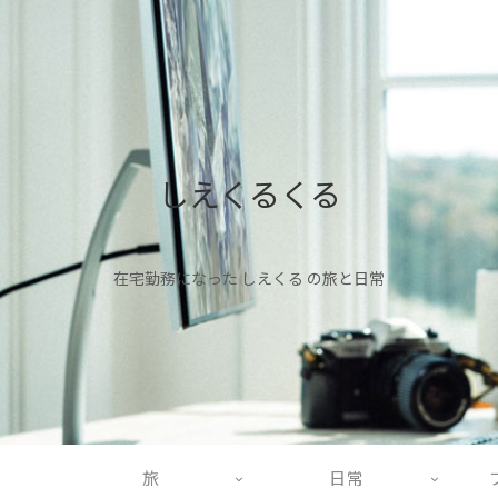
しえくるくる
在宅勤務になった しえくる の旅と日常
旅
日常