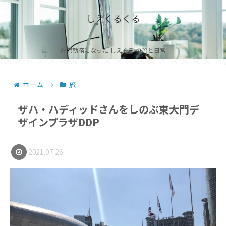
しえくるくる
在宅勤務になった しえくる の旅と日常
ホーム
旅
ザハ・ハディッドさんをしのぶ東大門デ
ザインプラザDDP
2021.07.26