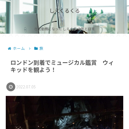
しえくるくる
在宅勤務になった しえくる の旅と日常
ホーム
旅
ロンドン到着でミュージカル鑑賞 ウィ
キッドを観よう！
2022.07.05