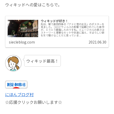
ウィキッドへの愛はこちらで。
ウィキッドが好き！
先日、駅で劇団四季の『アナと雪の女王』のポスターを
見ました。コロナウィルスの影響で延期されていた新作
が、とうとう開幕したのですね。ミュージカルの良さは
ストーリーと豪華なセットや衣装に加え、すばらしい歌
を生で聴けることだと思っていま...
siecleblog.com
2021.06.30
ウィキッド最高！
にほんブログ村
☆応援クリックお願いします☆