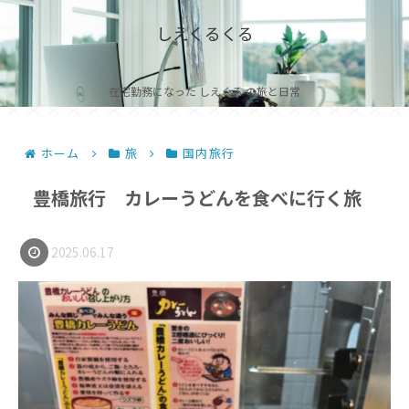
しえくるくる
在宅勤務になった しえくる の旅と日常
ホーム
旅
国内旅行
豊橋旅行 カレーうどんを食べに行く旅
2025.06.17