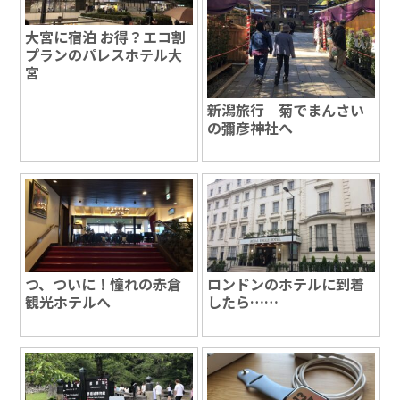
大宮に宿泊 お得？エコ割
プランのパレスホテル大
宮
新潟旅行 菊でまんさい
の彌彦神社へ
つ、ついに！憧れの赤倉
ロンドンのホテルに到着
観光ホテルへ
したら……