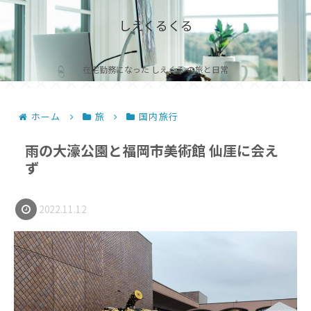
しえくるくる
在宅勤務になった しえくる の旅と日常
ホーム
旅
国内旅行
雨の大濠公園と福岡市美術館 仙厓に会え
ず
2022.11.12