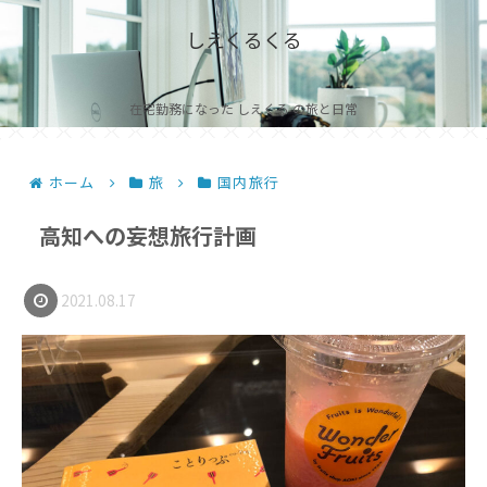
しえくるくる
在宅勤務になった しえくる の旅と日常
ホーム
旅
国内旅行
高知への妄想旅行計画
2021.08.17