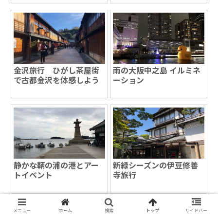
金沢旅行 ひがし茶屋街
雨の大阪中之島 イルミネ
で古都金沢を体感しよう
ーション
静かな鞆の浦の港とアー
新緑シーズンの伊豆修善
トイベント
寺旅行
スポンサーリンク
メニュー
ホーム
検索
トップ
サイドバー