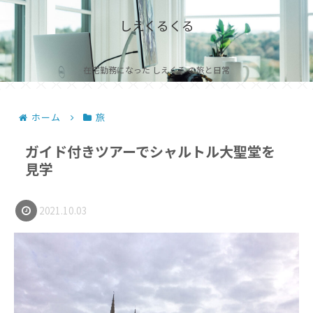
しえくるくる
在宅勤務になった しえくる の旅と日常
ホーム
旅
ガイド付きツアーでシャルトル大聖堂を
見学
2021.10.03