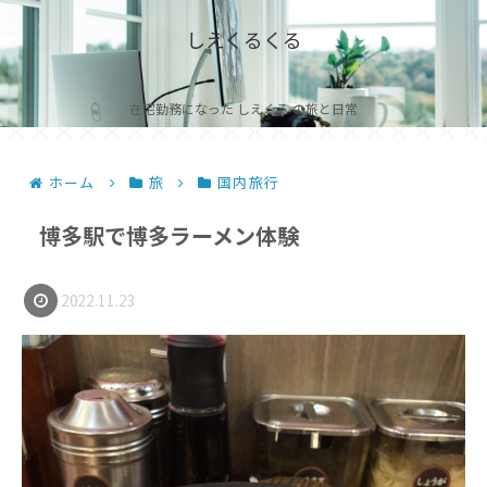
しえくるくる
在宅勤務になった しえくる の旅と日常
ホーム
旅
国内旅行
博多駅で博多ラーメン体験
2022.11.23