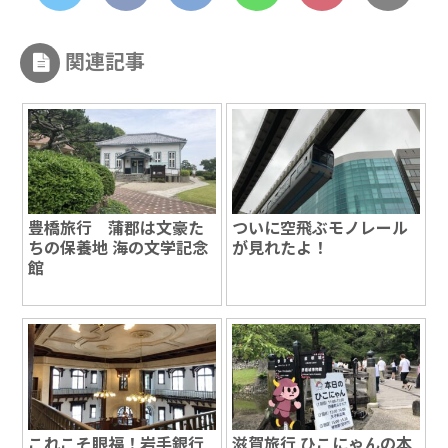
関連記事
豊橋旅行 蒲郡は文豪た
ついに空飛ぶモノレール
ちの保養地 海の文学記念
が見れたよ！
館
これこそ眼福！岩手銀行
滋賀旅行 ひこにゃんの本