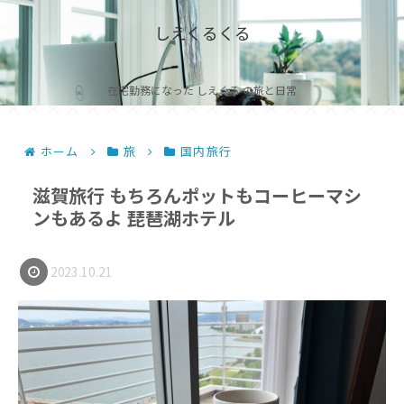
しえくるくる
在宅勤務になった しえくる の旅と日常
ホーム
旅
国内旅行
滋賀旅行 もちろんポットもコーヒーマシ
ンもあるよ 琵琶湖ホテル
2023.10.21