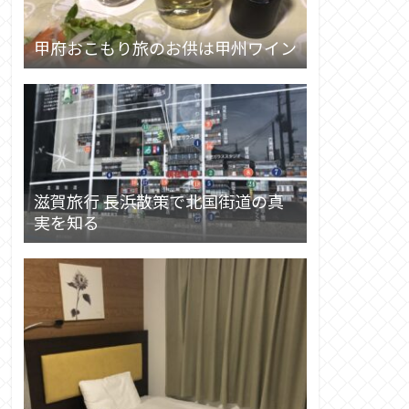
甲府おこもり旅のお供は甲州ワイン
滋賀旅行 長浜散策で北国街道の真
実を知る