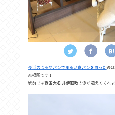
長浜のつるやパンでまるい食パンを買った
後は
彦根駅です！
駅前では
戦国大名 井伊直政
の像が迎えてくれ