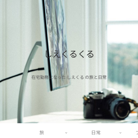
しえくるくる
在宅勤務になった しえくる の旅と日常
旅
日常