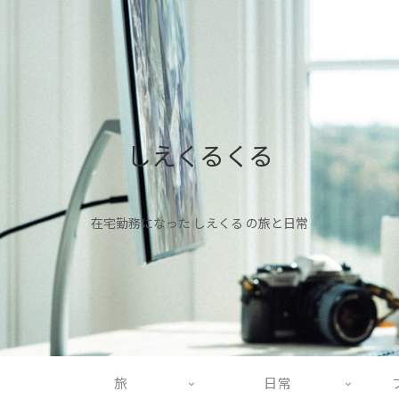
しえくるくる
在宅勤務になった しえくる の旅と日常
旅
日常