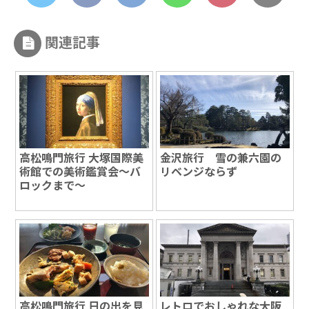
関連記事
高松鳴門旅行 大塚国際美
金沢旅行 雪の兼六園の
術館での美術鑑賞会～バ
リベンジならず
ロックまで～
高松鳴門旅行 日の出を見
レトロでおしゃれな大阪