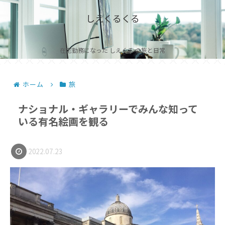
しえくるくる
在宅勤務になった しえくる の旅と日常
ホーム
旅
ナショナル・ギャラリーでみんな知って
いる有名絵画を観る
2022.07.23