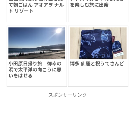
て朝ごはん アオアヲ ナル
を楽しむ旅に出発
ト リゾート
小田原日帰り旅 御幸の
博多 仙厓と祝うてさんど
浜で太平洋の向こうに思
いをはせる
スポンサーリンク