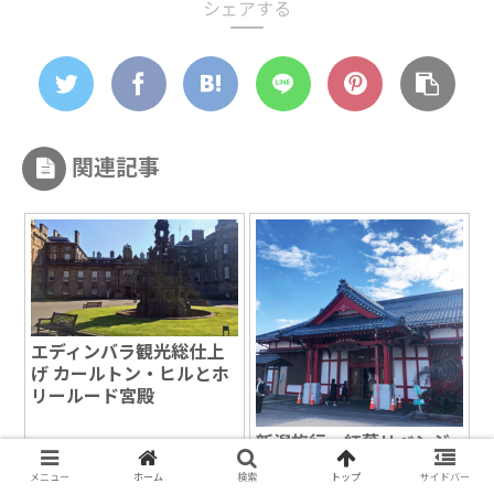
シェアする
関連記事
エディンバラ観光総仕上
げ カールトン・ヒルとホ
リールード宮殿
新潟旅行 紅葉リベンジ
成功！弥彦公園の真っ赤
メニュー
ホーム
検索
トップ
サイドバー
なもみじ