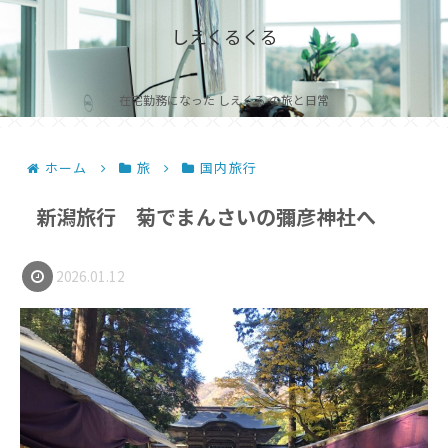
しえくるくる
在宅勤務になった しえくる の旅と日常
ホーム
旅
国内旅行
新潟旅行 菊でまんさいの彌彦神社へ
2026.01.12