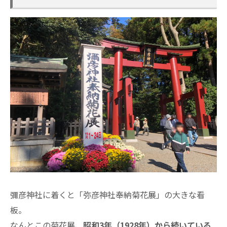
彌彦神社に着くと「弥彦神社奉納菊花展」の大きな看
板。
なんとこの菊花展、
昭和3年（1928年）から続いている