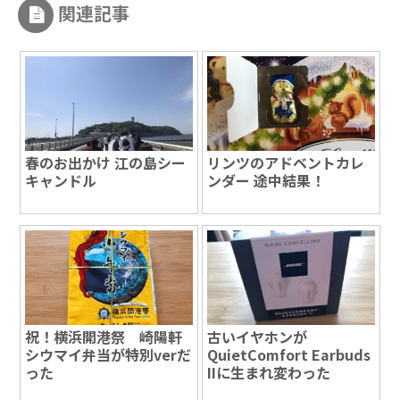
関連記事
春のお出かけ 江の島シー
リンツのアドベントカレ
キャンドル
ンダー 途中結果！
祝！横浜開港祭 崎陽軒
古いイヤホンが
シウマイ弁当が特別verだ
QuietComfort Earbuds
った
IIに生まれ変わった