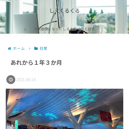
しえくるくる
在宅勤務になった しえくる の旅と日常
ホーム
日常
あれから１年３か月
2021.06.16