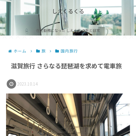
しえくるくる
在宅勤務になった しえくる の旅と日常
ホーム
旅
国内旅行
滋賀旅行 さらなる琵琶湖を求めて電車旅
2023.10.14