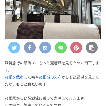
滋賀旅行の最後は、もっと琵琶湖を見るために南下しま
す。
彦根を散歩
した時や
彦根城の天守
からも琵琶湖を見まし
たが、
もっと見たいの！
彦根駅から琵琶湖線に乗って大津まで行きます。
この電車、姫路までいくんですね。