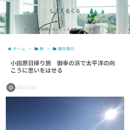
しえくるくる
在宅勤務になった しえくる の旅と日常
ホーム
旅
国内旅行
小田原日帰り旅 御幸の浜で太平洋の向
こうに思いをはせる
2024.12.30