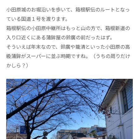
小田原城のお堀沿いを歩いて、箱根駅伝のルートとなっ
ている国道１号を渡ります。
箱根駅伝の小田原中継所はもっと山の方で、箱根新道の
入り口近くにある蒲鉾屋の鈴廣の前だったはず。
そういえば年末なので、鈴廣や籠清といった小田原の高
級蒲鉾がスーパーに並ぶ時期ですね。（うちの周りだけ
かしら？）