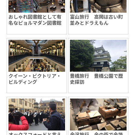
おしゃれ図書館として有
富山旅行 高岡は古い町
名なピョルマダン図書館
並みとドラえもん
クイーン・ビクトリア・
豊橋旅行 豊橋公園で歴
ビルディング
史探訪
オックスフォードと言え
金沢旅行 金の街で金箔