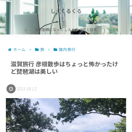
しえくるくる
在宅勤務になった しえくる の旅と日常
ホーム
旅
国内旅行
滋賀旅行 彦根散歩はちょっと怖かったけ
ど琵琶湖は美しい
2023.09.12