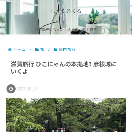
しえくるくる
在宅勤務になった しえくる の旅と日常
ホーム
旅
国内旅行
滋賀旅行 ひこにゃんの本拠地? 彦根城に
いくよ
2023.09.18