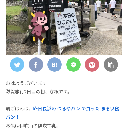
おはようございます！
滋賀旅行2日目の朝、彦根です。
朝ごはんは、
昨日長浜の つるやパン で買った
まるい食
パン！
お供は伊吹山の
伊吹牛乳
。