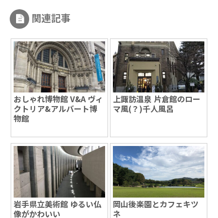
関連記事
おしゃれ博物館 V&A ヴィ
上諏訪温泉 片倉館のロー
クトリア&アルバート博
マ風(？)千人風呂
物館
岩手県立美術館 ゆるい仏
岡山後楽園とカフェキツ
像がかわいい
ネ