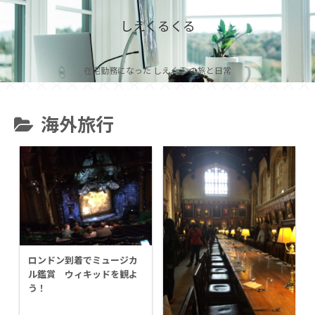
しえくるくる
在宅勤務になった しえくる の旅と日常
海外旅行
ロンドン到着でミュージカ
ル鑑賞 ウィキッドを観よ
う！