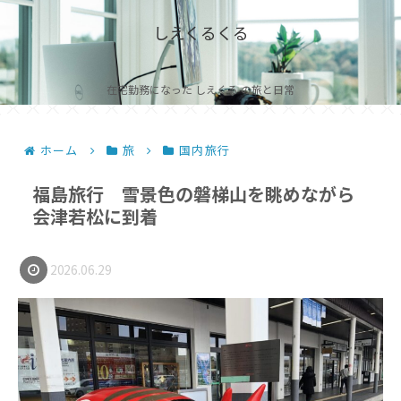
しえくるくる
在宅勤務になった しえくる の旅と日常
ホーム
旅
国内旅行
福島旅行 雪景色の磐梯山を眺めながら
会津若松に到着
2026.06.29