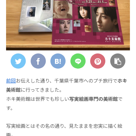
前回
お伝えした通り、千葉県千葉市へのプチ旅行で
ホキ
美術館
に行ってきました。
ホキ美術館は世界でも珍しい
写実絵画専門の美術館
で
す。
写実絵画とはその名の通り、見たままを忠実に描く絵
画。