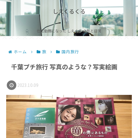
しえくるくる
在宅勤務になった しえくる の旅と日常
ホーム
旅
国内旅行
千葉プチ旅行 写真のような？写実絵画
2023.10.09