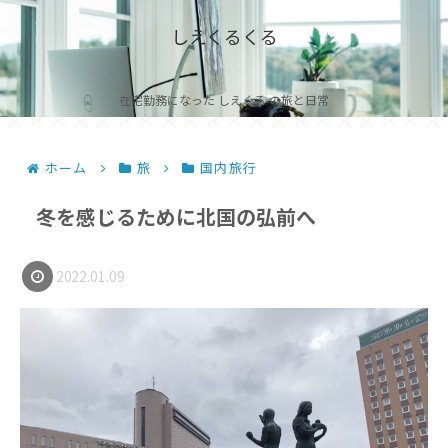
しえくるくる
在宅勤務になった しえくる の旅と日常
ホーム
旅
国内旅行
冬を感じるために北国の弘前へ
2022.01.09