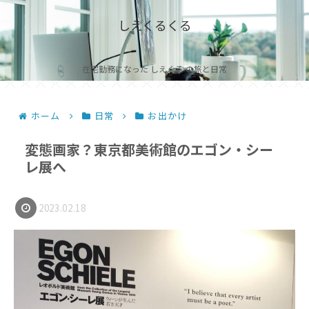
しえくるくる
在宅勤務になった しえくる の旅と日常
ホーム
日常
お出かけ
変態画家？東京都美術館のエゴン・シー
レ展へ
2023.02.18