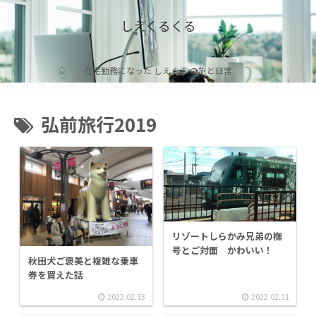
しえくるくる
在宅勤務になった しえくる の旅と日常
弘前旅行2019
リゾートしらかみ兄弟の橅
号とご対面 かわいい！
秋田犬ご褒美と複雑な乗車
券を買えた話
2022.02.13
2022.02.11