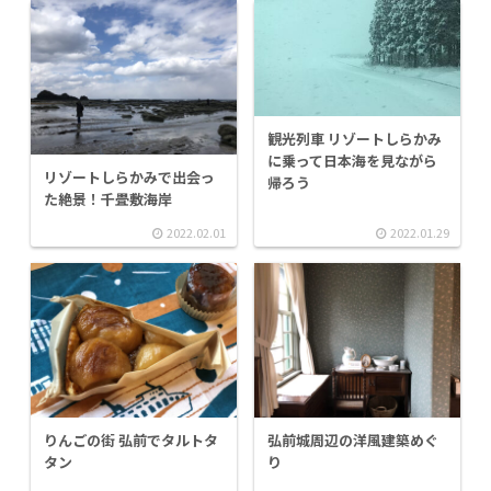
観光列車 リゾートしらかみ
に乗って日本海を見ながら
リゾートしらかみで出会っ
帰ろう
た絶景！千畳敷海岸
2022.02.01
2022.01.29
りんごの街 弘前でタルトタ
弘前城周辺の洋風建築めぐ
タン
り