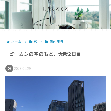
しえくるくる
在宅勤務になった しえくる の旅と日常
ホーム
旅
国内旅行
ピーカンの空のもと、大阪2日目
2023.01.29