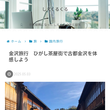
しえくるくる
在宅勤務になった しえくる の旅と日常
ホーム
旅
国内旅行
金沢旅行 ひがし茶屋街で古都金沢を体
感しよう
2025.05.03