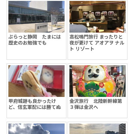
ぷらっと静岡 たまには
高松鳴門旅行 まったりと
歴史のお勉強でも
夜が更けて アオアヲ ナル
ト リゾート
甲府城跡も良かったけ
金沢旅行 北陸新幹線第
ど、信玄軍配には勝てぬ
３弾は金沢へ