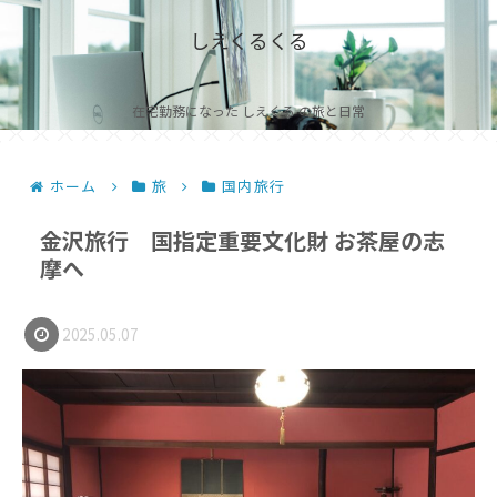
しえくるくる
在宅勤務になった しえくる の旅と日常
ホーム
旅
国内旅行
金沢旅行 国指定重要文化財 お茶屋の志
摩へ
2025.05.07