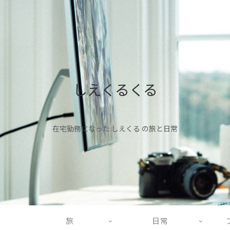
しえくるくる
在宅勤務になった しえくる の旅と日常
旅
日常