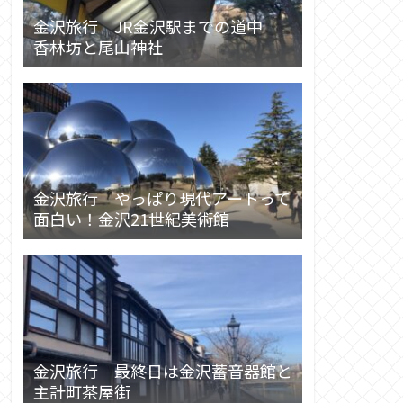
金沢旅行 JR金沢駅までの道中
香林坊と尾山神社
金沢旅行 やっぱり現代アートって
面白い！金沢21世紀美術館
金沢旅行 最終日は金沢蓄音器館と
主計町茶屋街