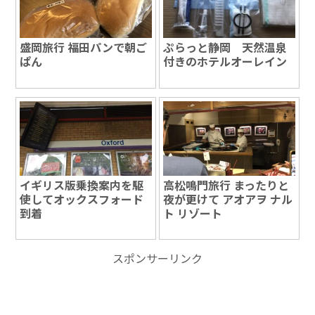
盛岡旅行 福田パンで朝ご
ぷらっと静岡 天然温泉
ぱん
付きのホテルオーレイン
イギリス版乗換案内を駆
高松鳴門旅行 まったりと
使してオックスフォード
夜が更けて アオアヲ ナル
到着
ト リゾート
スポンサーリンク