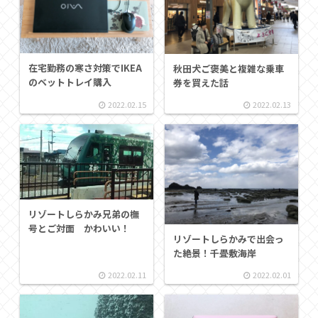
在宅勤務の寒さ対策でIKEA
秋田犬ご褒美と複雑な乗車
のベットトレイ購入
券を買えた話
2022.02.15
2022.02.13
リゾートしらかみ兄弟の橅
号とご対面 かわいい！
リゾートしらかみで出会っ
た絶景！千畳敷海岸
2022.02.11
2022.02.01