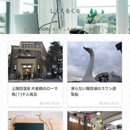
しえくるくる
在宅勤務になった しえくる の旅と日常
上諏訪温泉 片倉館のローマ
凍らない諏訪湖のスワン遊
風(？)千人風呂
覧船
2022.03.01
2022.02.27