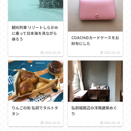
観光列車 リゾートしらかみ
に乗って日本海を見ながら
COACHのカードケースをお
帰ろう
財布にした
2022.01.29
2022.01.25
りんごの街 弘前でタルトタ
弘前城周辺の洋風建築めぐ
タン
り
2022.01.22
2022.01.19