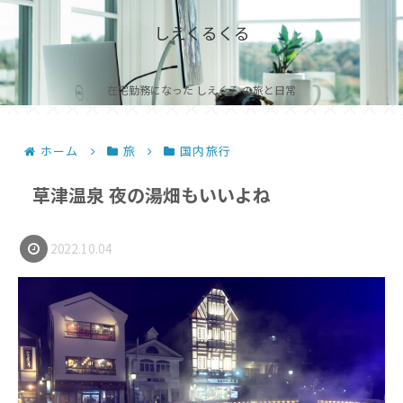
しえくるくる
在宅勤務になった しえくる の旅と日常
ホーム
旅
国内旅行
草津温泉 夜の湯畑もいいよね
2022.10.04