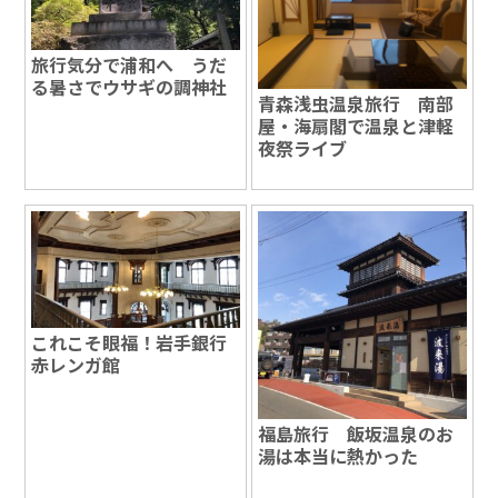
旅行気分で浦和へ うだ
る暑さでウサギの調神社
青森浅虫温泉旅行 南部
屋・海扇閣で温泉と津軽
夜祭ライブ
これこそ眼福！岩手銀行
赤レンガ館
福島旅行 飯坂温泉のお
湯は本当に熱かった