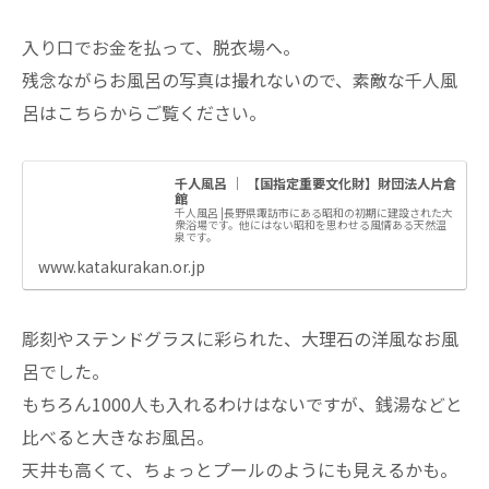
入り口でお金を払って、脱衣場へ。
残念ながらお風呂の写真は撮れないので、素敵な千人風
呂はこちらからご覧ください。
千人風呂 ｜ 【国指定重要文化財】財団法人片倉
館
千人風呂 |長野県諏訪市にある昭和の初期に建設された大
衆浴場です。他にはない昭和を思わせる風情ある天然温
泉です。
www.katakurakan.or.jp
彫刻やステンドグラスに彩られた、大理石の洋風なお風
呂でした。
もちろん1000人も入れるわけはないですが、銭湯などと
比べると大きなお風呂。
天井も高くて、ちょっとプールのようにも見えるかも。