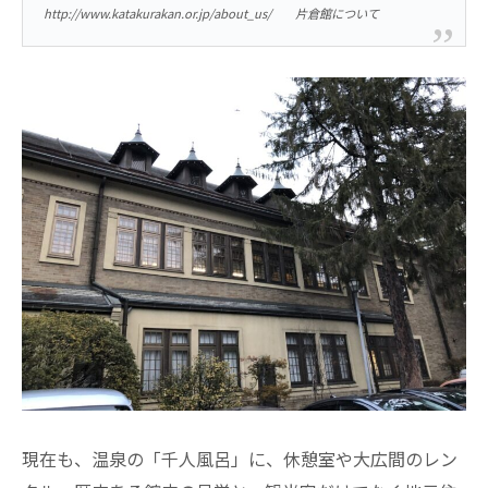
http://www.katakurakan.or.jp/about_us/ 片倉館について
現在も、温泉の「千人風呂」に、休憩室や大広間のレン