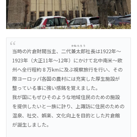
かねたろう
当時の片倉財閥当主、二代
兼太郎
社長は1922年～
1923年（大正11年～12年）にかけて北中南米～欧
州へ全行程約 8 万kmに及ぶ視察旅行を行い、その
際ヨーロッパ各国の農村には充実した厚生施設が
整っている事に強い感銘を覚えました。
我が国にもぜひそのような地域住民のための施設
を提供したいと一族に計り、上諏訪に住民のための
温泉、社交、娯楽、文化向上を目的とした片倉館
が誕生しました。