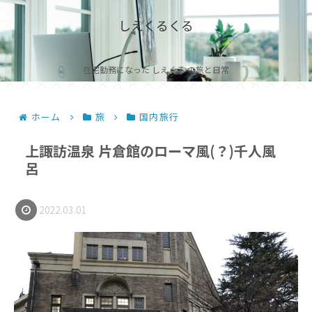
しえくるくる
在宅勤務になった しえくる の旅と日常
ホーム
旅
国内旅行
上諏訪温泉 片倉館のローマ風(？)千人風
呂
2022.03.01