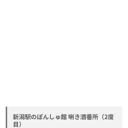
新潟駅のぽんしゅ館 唎き酒番所（2度
目）