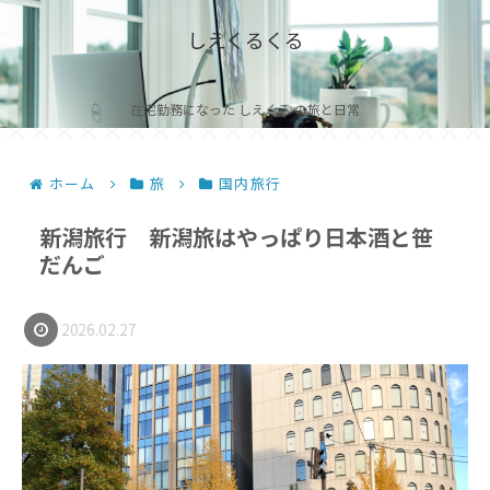
しえくるくる
在宅勤務になった しえくる の旅と日常
ホーム
旅
国内旅行
新潟旅行 新潟旅はやっぱり日本酒と笹
だんご
2026.02.27