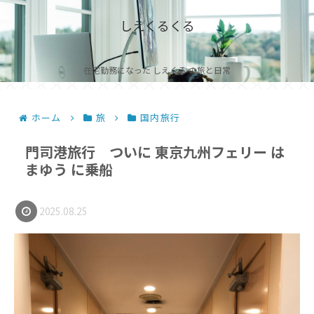
しえくるくる
在宅勤務になった しえくる の旅と日常
ホーム
旅
国内旅行
門司港旅行 ついに 東京九州フェリー は
まゆう に乗船
2025.08.25