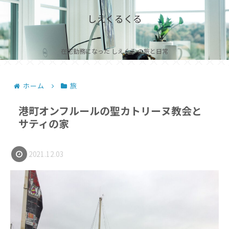
しえくるくる
在宅勤務になった しえくる の旅と日常
ホーム
旅
港町オンフルールの聖カトリーヌ教会と
サティの家
2021.12.03