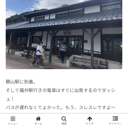
勝山駅に到着。
そして福井駅行きの電車はすぐに出発するのでダッシ
ュ！
バスが遅れなくてよかった。もう、スレスレですよ〜
電車の中ではうつらうつらとお昼寝しながら福井駅に帰
りました。
メニュー
ホーム
検索
トップ
サイドバー