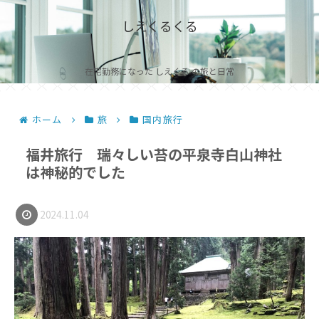
しえくるくる
在宅勤務になった しえくる の旅と日常
ホーム
旅
国内旅行
福井旅行 瑞々しい苔の平泉寺白山神社
は神秘的でした
2024.11.04