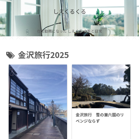
しえくるくる
在宅勤務になった しえくる の旅と日常
金沢旅行2025
金沢旅行 雪の兼六園のリ
ベンジならず