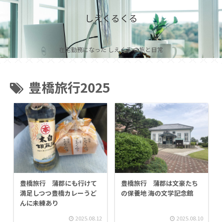
しえくるくる
在宅勤務になった しえくる の旅と日常
豊橋旅行2025
豊橋旅行 蒲郡にも行けて
豊橋旅行 蒲郡は文豪たち
満足しつつ豊橋カレーうど
の保養地 海の文学記念館
んに未練あり
2025.08.12
2025.08.10